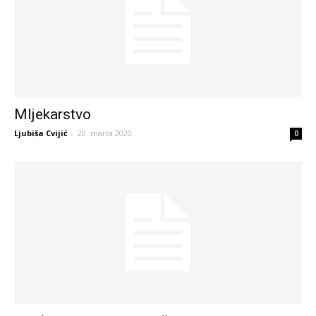
Mljekarstvo
Ljubiša Cvijić
-
20. marta 2020.
0