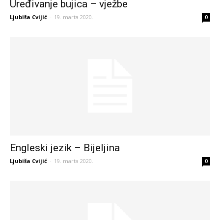
Uređivanje bujica – vježbe
Ljubiša Cvijić
-
19. marta 2020.
0
Engleski jezik – Bijeljina
Ljubiša Cvijić
-
19. marta 2020.
0