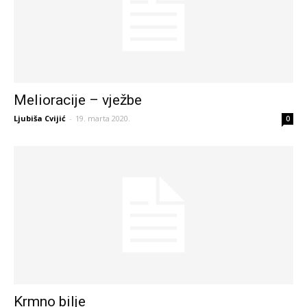
Melioracije – vježbe
Ljubiša Cvijić
-
19. marta 2020.
0
Krmno bilje