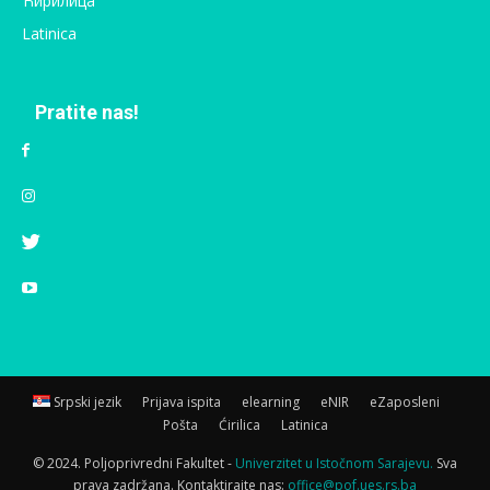
Ћирилица
Latinica
Pratite nas!
Srpski jezik
Prijava ispita
elearning
eNIR
eZaposleni
Pošta
Ćirilica
Latinica
© 2024. Poljoprivredni Fakultet -
Univerzitet u Istočnom Sarajevu.
Sva
prava zadržana. Kontaktirajte nas:
office@pof.ues.rs.ba