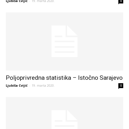
Ljubiša Cvijić
-
19. marta 2020.
0
Poljoprivredna statistika – Istočno Sarajevo
Ljubiša Cvijić
-
19. marta 2020.
0