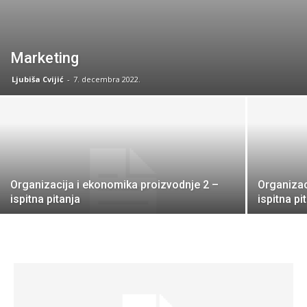
Marketing
Ljubiša Cvijić
-
7. decembra 2022.
Organizacija i ekonomika proizvodnje 2 –
Organizac
ispitna pitanja
ispitna pi