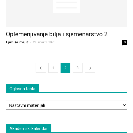
Oplemenjivanje bilja i sjemenarstvo 2
Ljubiša Cvijić
-
19. marta 2020.
0
1
2
3
Oglasna tabla
Oglasna
tabla
Akademski kalendar