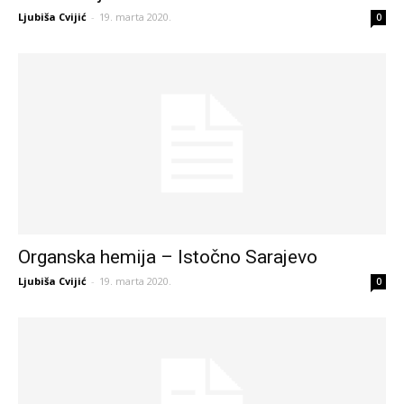
Ljubiša Cvijić
-
19. marta 2020.
0
Organska hemija – Istočno Sarajevo
Ljubiša Cvijić
-
19. marta 2020.
0