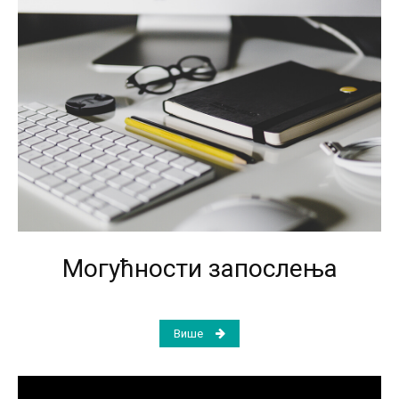
Могућности запослења
Више