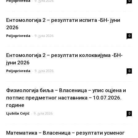
Poljoprivreda
-
9. јула 2026.
0
Ентомологија 2 – резултати испита -БН- јуни
2026
Poljoprivreda
-
9. јула 2026.
0
Ентомологија 2 – резултати колоквијума -БН-
јуни 2026
Poljoprivreda
-
9. јула 2026.
0
Физиологија биља – Власеница – упис оцјена и
потпис предметног наставника – 10.07.2026.
године
Ljubiša Cvijić
-
9. јула 2026.
0
Математика – Власеница – резултати усменог