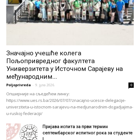
Значајно учешће колега
Пољопривредног факултета
Универзитета у Источном Сарајеву на
међународним...
Poljoprivreda
-
9. јула 2026.
0
Опширније на сљедећем линку:
https://www.ues.rs.ba/2026/07/07/znacajno-ucesce-delegacije-
univerziteta-u-istocnom-sarajevu-na-medjunarodnim-dogadjajima-
u-ruskoj-federaciji/
Пријава испита за први термин
септембарског испитног рока за студенте
I,...