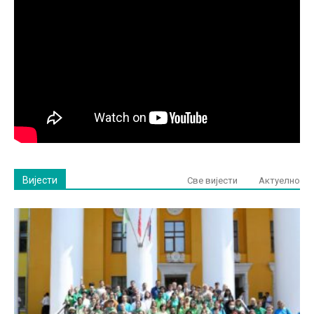
Вијести
Све вијести
Актуелно