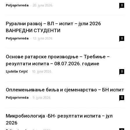
Poljoprivreda
-
20. јула 2026.
0
Рурални развој – ВЛ – испит – јули 2026
ВАНРЕДНИ СТУДЕНТИ
Poljoprivreda
-
12. јула 2026.
0
Основе ратарске производње – Требиње –
резултати испита – 08.07.2026. године
Ljubiša Cvijić
-
10. јула 2026.
0
Оплемењивање биља и сјеменарство – БН испит
Poljoprivreda
-
9. јула 2026.
0
Микробиологија -БН- резултати испита – јул
2026