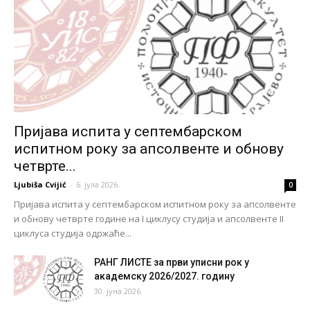
Пријава испита у септембарском
испитном року за апсолвенте и обнову
четврте...
Ljubiša Cvijić
-
6. јула 2026.
0
Пријава испита у септембарском испитном року за апсолвенте
и обнову четврте године на I циклусу студија и апсолвенте II
циклуса студија одржаће...
РАНГ ЛИСТЕ за први уписни рок у
академску 2026/2027. годину
30. јуна 2026.