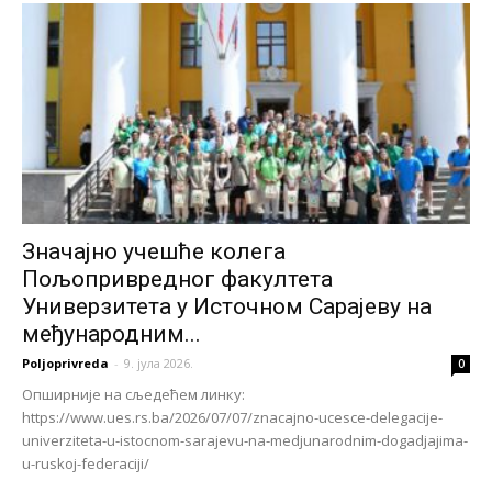
Значајно учешће колега
Пољопривредног факултета
Универзитета у Источном Сарајеву на
међународним...
Poljoprivreda
-
9. јула 2026.
0
Опширније на сљедећем линку:
https://www.ues.rs.ba/2026/07/07/znacajno-ucesce-delegacije-
univerziteta-u-istocnom-sarajevu-na-medjunarodnim-dogadjajima-
u-ruskoj-federaciji/