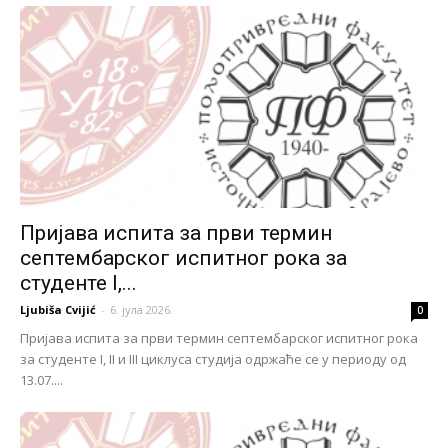
Пријава испита за први термин
септембарског испитног рока за
студенте I,...
Ljubiša Cvijić
-
6. јула 2026.
0
Пријава испита за први термин септембарског испитног рока
за студенте I, II и III циклуса студија одржаће се у периоду од
13.07....