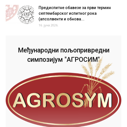
Предиспитне обавезе за први термин
септембарског испитног рока
(апсолвенти и обнова...
16. јуна 2026.
Међународни пољопривредни
симпозијум "АГРОСИМ"