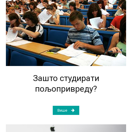
Зашто студирати
пољопривреду?
Више