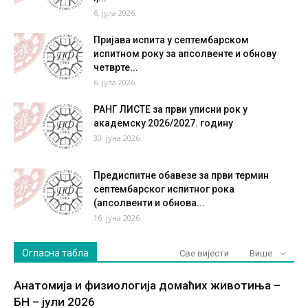
6. јула 2026.
Пријава испита у септембарском
испитном року за апсолвенте и обнову
четврте...
6. јула 2026.
РАНГ ЛИСТЕ за први уписни рок у
академску 2026/2027. годину
30. јуна 2026.
Предиспитне обавезе за први термин
септембарског испитног рока
(апсолвенти и обнова...
16. јуна 2026.
Огласна табла
Све вијести
Више
Анатомија и физиологија домаћих животиња –
БН – јули 2026