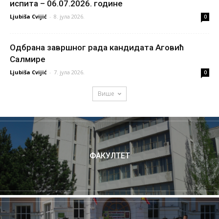
испита – 06.07.2026. године
Ljubiša Cvijić
-
8. јула 2026.
0
Одбрана завршног рада кандидата Аговић
Салмире
Ljubiša Cvijić
-
7. јула 2026.
0
Више
ФАКУЛТЕТ