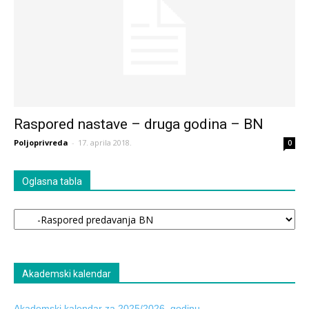
Raspored nastave – druga godina – BN
Poljoprivreda
-
17. aprila 2018.
0
Oglasna tabla
Oglasna
tabla
Akademski kalendar
Akademski kalendar za 2025/2026. godinu