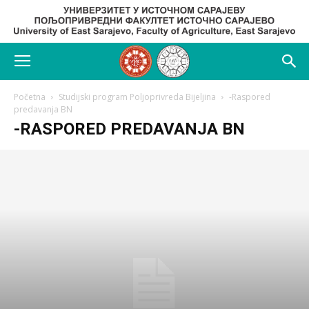
Početna
Studijski program Poljoprivreda Bijeljina
-Raspored
predavanja BN
-RASPORED PREDAVANJA BN