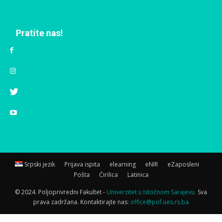
Pratite nas!
Srpski jezik
Prijava ispita
elearning
eNIR
eZaposleni
Pošta
Ćirilica
Latinica
© 2024. Poljoprivredni Fakultet -
Univerzitet u Istočnom Sarajevu.
Sva
prava zadržana. Kontaktirajte nas:
office@pof.ues.rs.ba