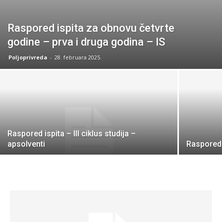
Raspored ispita za obnovu četvrte
godine – prva i druga godina – IS
Poljoprivreda
-
28. februara 2025.
Raspored ispita – III ciklus studija –
apsolventi
Raspored 