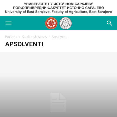
Početna
Studentski servis
Apsolventi
APSOLVENTI