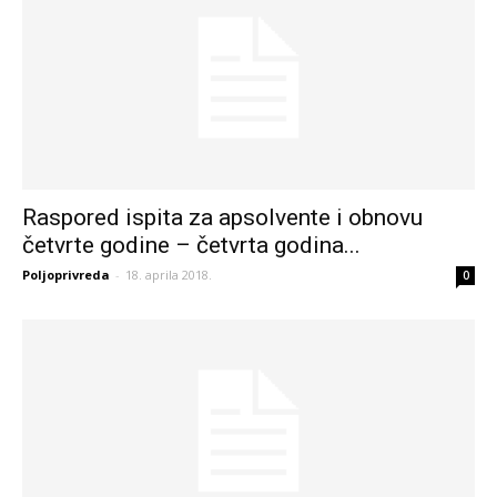
Raspored ispita za apsolvente i obnovu
četvrte godine – četvrta godina...
Poljoprivreda
-
18. aprila 2018.
0