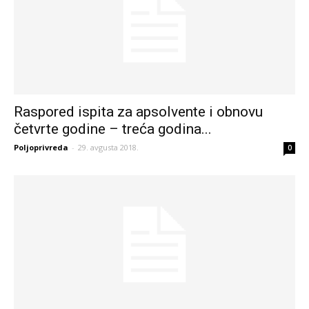
Raspored ispita za apsolvente i obnovu
četvrte godine – treća godina...
Poljoprivreda
-
29. avgusta 2018.
0