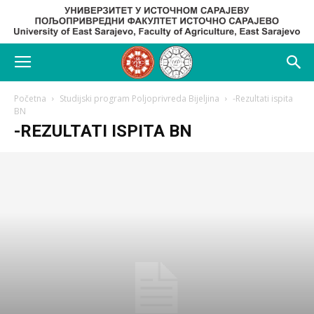
Početna
Studijski program Poljoprivreda Bijeljina
-Rezultati ispita
BN
-REZULTATI ISPITA BN