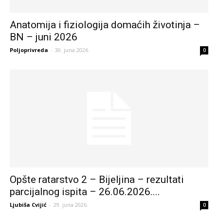
Anatomija i fiziologija domaćih životinja –
BN – juni 2026
Poljoprivreda
-
30. juna 2026.
0
Opšte ratarstvo 2 – Bijeljina – rezultati
parcijalnog ispita – 26.06.2026....
Ljubiša Cvijić
-
29. juna 2026.
0