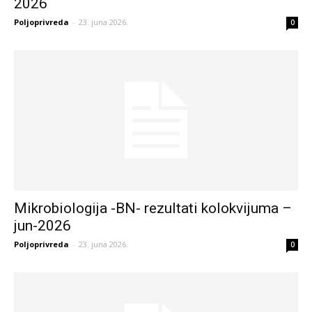
2026
Poljoprivreda
-
23. juna 2026.
0
Mikrobiologija -BN- rezultati kolokvijuma –
jun-2026
Poljoprivreda
-
23. juna 2026.
0