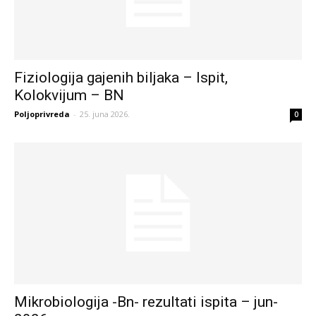
Fiziologija gajenih biljaka – Ispit,
Kolokvijum – BN
Poljoprivreda
-
25. juna 2026.
0
Mikrobiologija -Bn- rezultati ispita – jun-