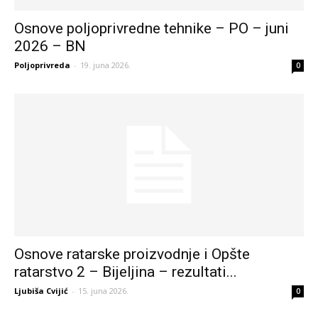
Osnove poljoprivredne tehnike – PO – juni
2026 – BN
Poljoprivreda
-
19. juna 2026.
0
Osnove ratarske proizvodnje i Opšte
ratarstvo 2 – Bijeljina – rezultati...
Ljubiša Cvijić
-
15. juna 2026.
0