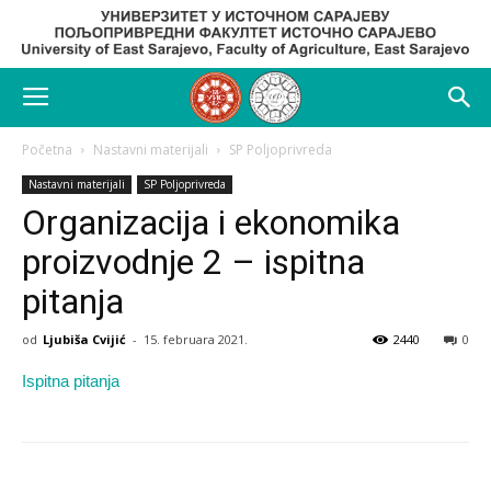
Početna
Nastavni materijali
SP Poljoprivreda
Nastavni materijali
SP Poljoprivreda
Organizacija i ekonomika
proizvodnje 2 – ispitna
pitanja
od
Ljubiša Cvijić
-
15. februara 2021.
2440
0
Ispitna pitanja