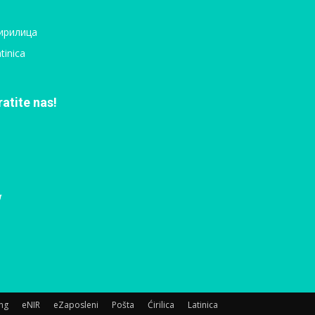
ирилица
tinica
ratite nas!
ing
eNIR
eZaposleni
Pošta
Ćirilica
Latinica