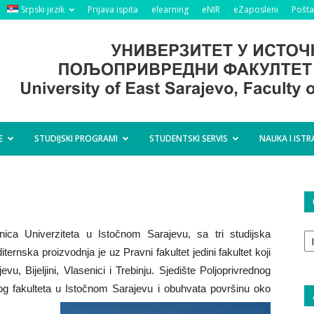
Srpski jezik
Prijava ispita
elearning
eNIR
eZaposleni
Pošta
E
STUDIJSKI PROGRAMI
STUDENTSKI SERVIS
NAUKA I ISTR
O
dinica Univerziteta u Istočnom Sarajevu, sa tri studijska
ta
rnska proizvodnja je uz Pravni fakultet jedini fakultet koji
evu, Bijeljini, Vlasenici i Trebinju. Sjedište Poljoprivrednog
kog fakulteta u Istočnom Sarajevu i obuhvata površinu oko