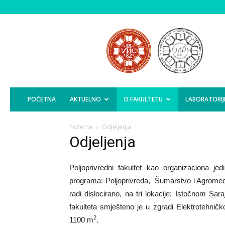
Poljoprivredni
Fakultet
Istočno
Sarajevo
POČETNA
AKTUELNO
O FAKULTETU
LABORATORIJ
Početna
Odjeljenja
Odjeljenja
Poljoprivredni fakultet kao organizaciona je
programa: Poljoprivreda, Šumarstvo i Agromedite
radi dislocirano, na tri lokacije: Istočnom Saraj
fakulteta smješteno je u zgradi Elektrotehnič
2
1100 m
.