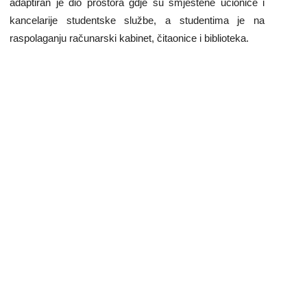
adaptiran je dio prostora gdje su smještene učionice i
kancelarije studentske službe, a studentima je na
raspolaganju računarski kabinet, čitaonice i biblioteka.