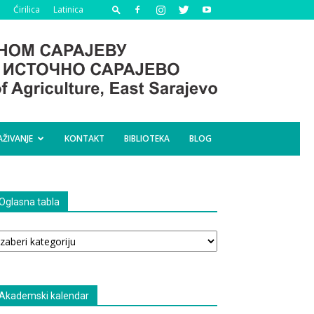
Ćirilica
Latinica
AŽIVANJE
KONTAKT
BIBLIOTEKA
BLOG
Oglasna tabla
glasna
bla
Akademski kalendar