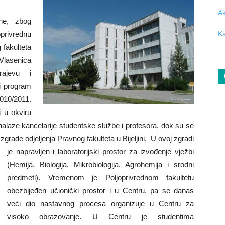
Ak
ne, zbog
privrednu
Ka
 fakulteta
Vlasenica
ajevu i
ki program
010/2011.
i u okviru
alaze kancelarije studentske službe i profesora, dok su se
 zgrade odjeljenja Pravnog fakulteta u Bijeljini.
U ovoj zgradi
je napravljen i laboratorijski prostor za izvođenje vježbi
(Hemija, Biologija, Mikrobiologija, Agrohemija i srodni
predmeti). Vremenom je Poljoprivrednom fakultetu
obezbijeđen učionički prostor i u Centru, pa se danas
veći dio nastavnog procesa organizuje u Centru za
visoko obrazovanje. U Centru je studentima