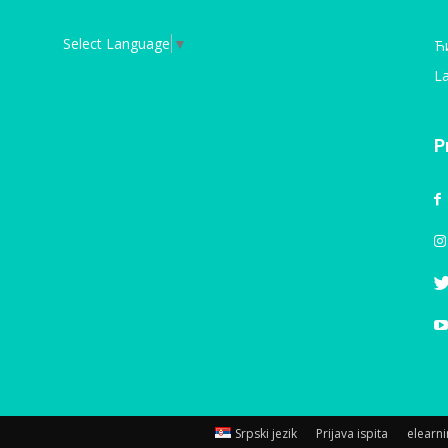
Select Language
▼
Ћ
La
P
Srpski jezik
Prijava ispita
elearn