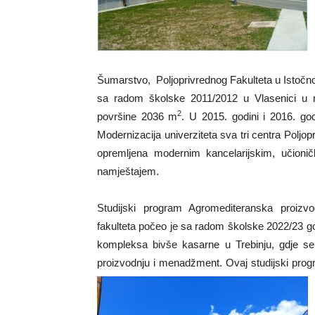
Šumarstvo, Poljoprivrednog Fakulteta u Istočn
sa radom školske 2011/2012 u Vlasenici u n
2
površine 2036 m
. U 2015. godini i 2016. god
Modernizacija univerziteta sva tri centra Poljop
opremljena modernim kancelarijskim, učioničk
namještajem.
Studijski program Agromediteranska proizvo
fakulteta počeo je sa radom školske 2022/23 g
kompleksa bivše kasarne u Trebinju, gdje se 
proizvodnju i menadžment. Ovaj studijski pro