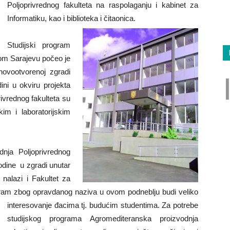
Poljoprivrednog fakulteta na raspolaganju i kabinet za
Informatiku, kao i biblioteka i čitaonica.
Studijski program
om Sarajevu počeo je
ovootvorenoj zgradi
ini u okviru projekta
rivrednog fakulteta su
im i laboratorijskim
dnja Poljoprivrednog
odine u zgradi unutar
nalazi i Fakultet za
gram zbog opravdanog naziva u ovom podneblju budi veliko
interesovanje đacima tj. budućim studentima.
Za potrebe
studijskog programa Agromediteranska proizvodnja