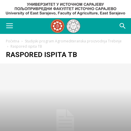
Početna
Studijski program Agromediteranska proizvodnja Trebinje
Raspored ispita TB
RASPORED ISPITA TB