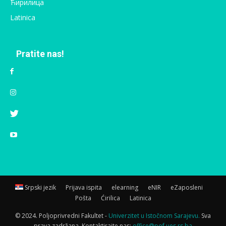
Ћирилица
Latinica
Pratite nas!
Srpski jezik
Prijava ispita
elearning
eNIR
eZaposleni
Pošta
Ćirilica
Latinica
© 2024. Poljoprivredni Fakultet -
Univerzitet u Istočnom Sarajevu.
Sva
prava zadržana. Kontaktirajte nas:
office@pof.ues.rs.ba