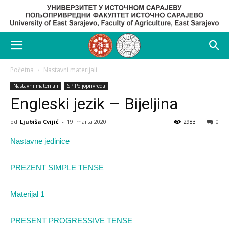
Početna
Nastavni materijali
Nastavni materijali
SP Poljoprivreda
Engleski jezik – Bijeljina
od
Ljubiša Cvijić
-
19. marta 2020.
2983
0
Nastavne jedinice
PREZENT SIMPLE TENSE
Materijal 1
PRESENT PROGRESSIVE TENSE