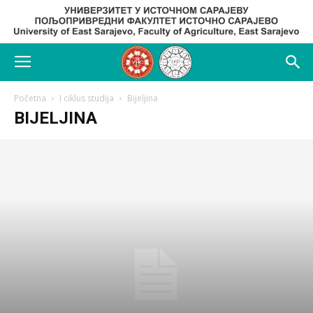
Početna
I ciklus studija
Bijeljina
BIJELJINA