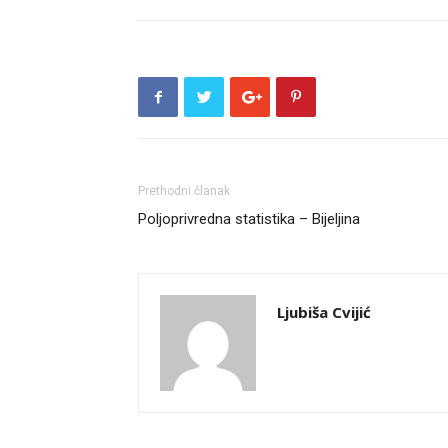
Prethodni članak
Poljoprivredna statistika – Bijeljina
Ljubiša Cvijić