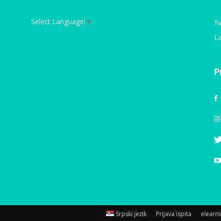
Select Language
▼
Ћ
La
P
Srpski jezik
Prijava ispita
elearn