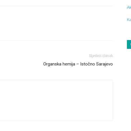
Ak
Ka
Sljedeći članak
Organska hemija – Istočno Sarajevo