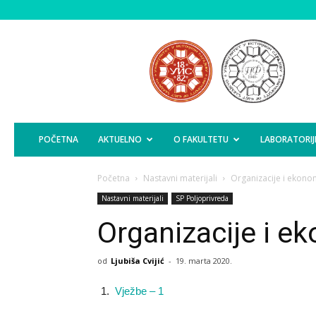
Poljoprivredni
Fakultet
Istočno
Sarajevo
POČETNA
AKTUELNO
O FAKULTETU
LABORATORIJ
Početna
Nastavni materijali
Organizacije i ekono
Nastavni materijali
SP Poljoprivreda
Organizacije i e
od
Ljubiša Cvijić
-
19. marta 2020.
Vježbe – 1