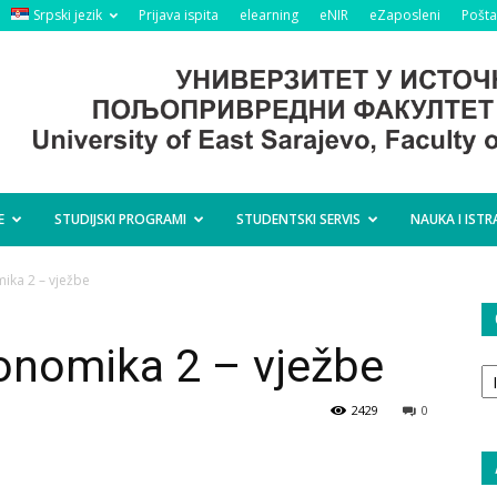
Srpski jezik
Prijava ispita
elearning
eNIR
eZaposleni
Pošta
E
STUDIJSKI PROGRAMI
STUDENTSKI SERVIS
NAUKA I ISTR
mika 2 – vježbe
konomika 2 – vježbe
O
ta
2429
0