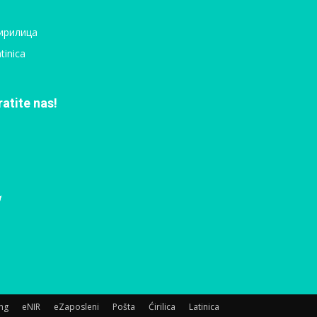
ирилица
tinica
ratite nas!
ing
eNIR
eZaposleni
Pošta
Ćirilica
Latinica