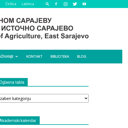
Ćirilica
Latinica
AŽIVANJE
KONTAKT
BIBLIOTEKA
BLOG
Oglasna tabla
glasna
bla
Akademski kalendar