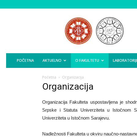
Poljoprivredni
Fakultet
Istočno
Sarajevo
POČETNA
AKTUELNO
O FAKULTETU
LABORATORIJ
Početna
Organizacija
Organizacija
Organizacija Fakulteta uspostavljena je sh
Srpske i Statuta Univerziteta u Istočnom Sar
Univerziteta u Istočnom Sarajevu.
Nadležnosti Fakulteta u okviru naučno-nastavn