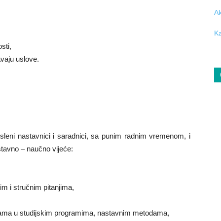
Ak
Ka
sti,
avaju uslove.
sleni nastavnici i saradnici, sa punim radnim vremenom, i
tavno – naučno vijeće:
m i stručnim pitanjima,
enama u studijskim programima, nastavnim metodama,