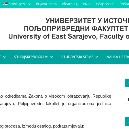
Srpski jezik
Prijava ispita
elearning
eNIR
eZaposleni
Pošta
E
STUDIJSKI PROGRAMI
STUDENTSKI SERVIS
NAUKA I ISTR
O
odno odredbama Zakona o visokom obrazovanju Republike
ta
ajevu. Poljoprivredni fakultet je organizaciona jedinica
og procesa, između ostalog, podrazumjevaju: