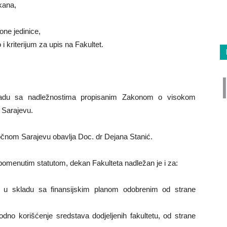
kana,
ne jedinice,
i kriterijum za upis na Fakultet.
kladu sa nadležnostima propisanim Zakonom o visokom
 Sarajevu.
točnom Sarajevu obavlja Doc. dr Dejana Stanić.
pomenutim statutom, dekan Fakulteta nadležan je i za:
a, u skladu sa finansijskim planom odobrenim od strane
odno korišćenje sredstava dodjeljenih fakultetu, od strane