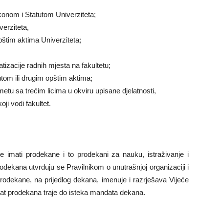
akonom i Statutom Univerziteta;
verziteta,
pštim aktima Univerziteta;
tizacije radnih mjesta na fakultetu;
tom ili drugim opštim aktima;
etu sa trećim licima u okviru upisane djelatnosti,
ji vodi fakultet.
 imati prodekane i to prodekani za nauku, istraživanje i
odekana utvrđuju se Pravilnikom o unutrašnjoj organizaciji i
Prodekane, na prijedlog dekana, imenuje i razrješava Vijeće
at prodekana traje do isteka mandata dekana.