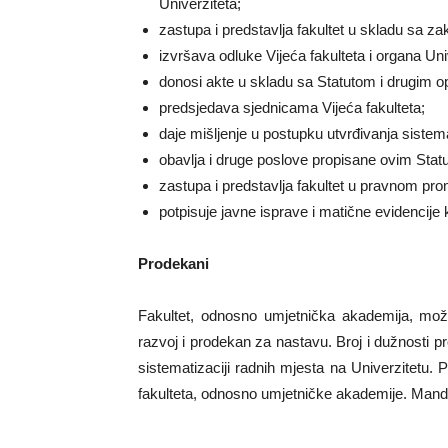
Univerziteta;
zastupa i predstavlja fakultet u skladu sa z
izvršava odluke Vijeća fakulteta i organa Uni
donosi akte u skladu sa Statutom i drugim o
predsjedava sjednicama Vijeća fakulteta;
daje mišljenje u postupku utvrđivanja sistema
obavlja i druge poslove propisane ovim Statu
zastupa i predstavlja fakultet u pravnom prom
potpisuje javne isprave i matične evidencije ko
Prodekani
Fakultet, odnosno umjetnička akademija, može
razvoj i prodekan za nastavu. Broj i dužnosti pr
sistematizaciji radnih mjesta na Univerzitetu. 
fakulteta, odnosno umjetničke akademije. Mand