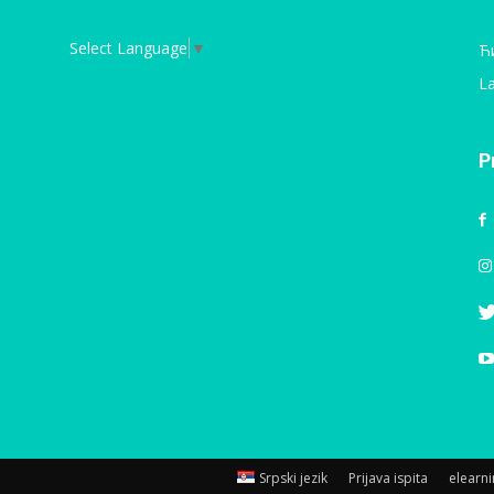
Select Language
▼
Ћ
La
P
Srpski jezik
Prijava ispita
elearn