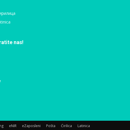
ирилица
tinica
ratite nas!
ing
eNIR
eZaposleni
Pošta
Ćirilica
Latinica