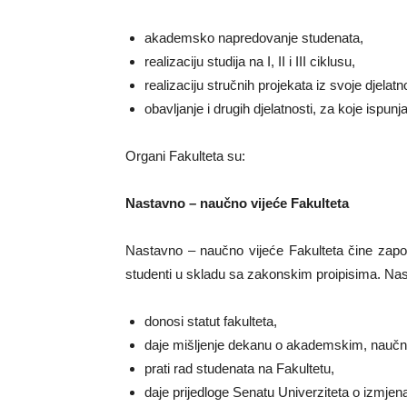
akademsko napredovanje studenata,
realizaciju studija na I, II i III ciklusu,
realizaciju stručnih projekata iz svoje djelatno
obavljanje i drugih djelatnosti, za koje ispunj
Organi Fakulteta su:
Nastavno – naučno vijeće Fakulteta
Nastavno – naučno vijeće Fakulteta čine zapo
studenti u skladu sa zakonskim proipisima. Nas
donosi statut fakulteta,
daje mišljenje dekanu o akademskim, naučni
prati rad studenata na Fakultetu,
daje prijedloge Senatu Univerziteta o izmj