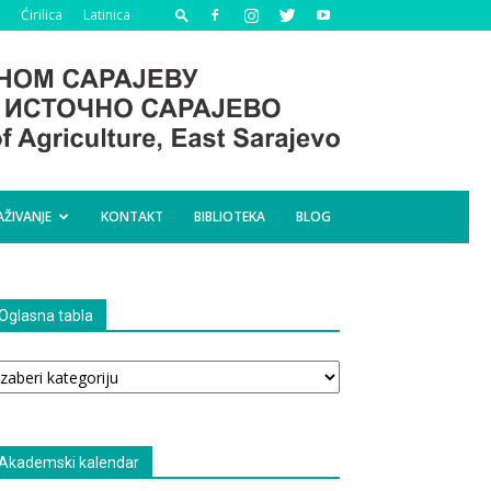
Ćirilica
Latinica
AŽIVANJE
KONTAKT
BIBLIOTEKA
BLOG
Oglasna tabla
glasna
bla
Akademski kalendar