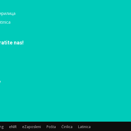
ирилица
tinica
ratite nas!
ing
eNIR
eZaposleni
Pošta
Ćirilica
Latinica