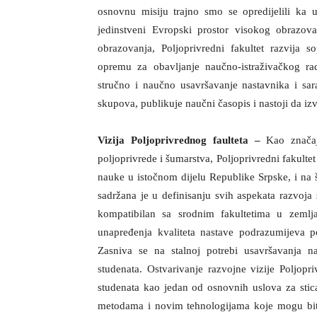
osnovnu misiju trajno smo se opredijelili ka 
jedinstveni Evropski prostor visokog obrazov
obrazovanja, Poljoprivredni fakultet razvija 
opremu za obavljanje naučno-istraživačkog rad
stručno i naučno usavršavanje nastavnika i sar
skupova, publikuje naučni časopis i nastoji da izv
Vizija Poljoprivrednog faulteta –
Kao značaj
poljoprivrede i šumarstva, Poljoprivredni fakult
nauke u istočnom dijelu Republike Srpske, i na š
sadržana je u definisanju svih aspekata razvoja
kompatibilan sa srodnim fakultetima u zemlj
unapređenja kvaliteta nastave podrazumijeva p
Zasniva se na stalnoj potrebi usavršavanja n
studenata. Ostvarivanje razvojne vizije Poljopr
studenata kao jedan od osnovnih uslova za sti
metodama i novim tehnologijama koje mogu biti 