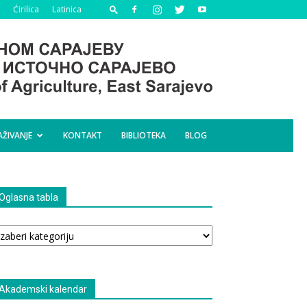
Ćirilica
Latinica
AŽIVANJE
KONTAKT
BIBLIOTEKA
BLOG
Oglasna tabla
glasna
bla
Akademski kalendar