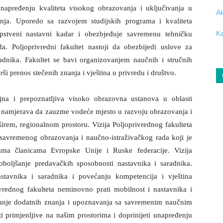
unapređenju kvaliteta visokog obrazovanja i uključivanja u
Ak
anja. Uporedo sa razvojem studijskih programa i kvaliteta
sopstveni nastavni kadar i obezbjeđuje savremenu tehničku
Ka
a. Poljoprivredni fakultet nastoji da obezbijedi uslove za
adnika. Fakultet se bavi organizovanjem naučnih i stručnih
rši prenos stečenih znanja i vještina u privredu i društvo.
na i prepoznatljiva visoko obrazovna ustanova u oblasti
et namjerava da zauzme vodeće mjesto u razvoju obrazovanja i
irem, regionalnom prostoru. Vizija Poljoprivrednog fakulteta
 savremenog obrazovanja i naučno-istraživačkog rada koji je
ama članicama Evropske Unije i Ruske federacije. Vizija
oboljšanje predavačkih sposobnosti nastavnika i saradnika.
astavnika i saradnika i povećanju kompetencija i vještina
ivrednog fakulteta neminovno prati mobilnost i nastavnika i
canje dodatnih znanja i upoznavanja sa savremenim naučnim
primjenljive na našim prostorima i doprinijeti unapređenju