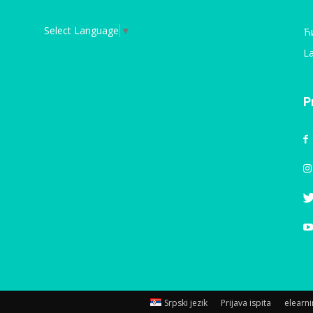
Select Language
▼
Ћ
La
P
Srpski jezik
Prijava ispita
elearn