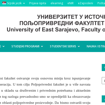
Srpski jezik
Prijava ispita
elearning
eNIR
eZaposleni
Pošta
E
STUDIJSKI PROGRAMI
STUDENTSKI SERVIS
NAUKA I ISTR
O
dni fakultet ostvaruje svoju osnovnu misiju kroz ispunjavanje
ta
acija. U tom cilju Poljoprivredni fakultet je u više navrata
o u skladu sa društvenim i privrednim potrebama i aktuelnim
z tog razloga prevashodno smo se opredijelili ka obrazovanju
iz oblasti poljoprivredne proizvodnje. Da bismo ostvarili svoju