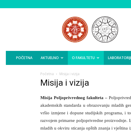
Poljoprivredni
Fakultet
Istočno
Sarajevo
POČETNA
AKTUELNO
O FAKULTETU
LABORATORIJ
Početna
Misija i vizija
Misija i vizija
Misija Poljoprivrednog fakulteta –
Poljoprivre
akademskih standarda u obrazovanju mladih gener
vršio izmjene i dopune studijskih programa, i t
razvojem primarne poljoprivredne proizvodnje. I
mladih u okviru sticanja opštih znanja i vještina 