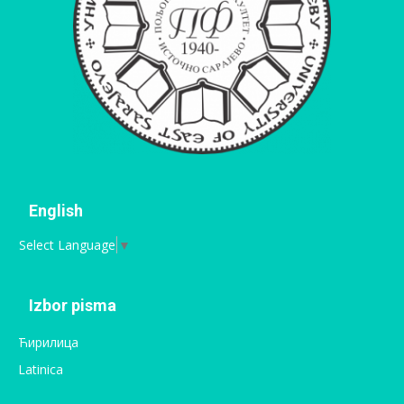
English
Select Language
▼
Izbor pisma
Ћирилица
Latinica