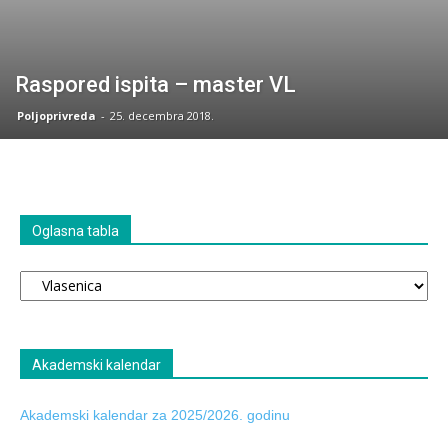
Raspored ispita – master VL
Poljoprivreda
-
25. decembra 2018.
Oglasna tabla
Oglasna
tabla
Akademski kalendar
Akademski kalendar za 2025/2026. godinu