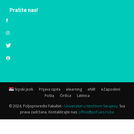
Pratite nas!
Srpski jezik
Prijava ispita
elearning
eNIR
eZaposleni
Pošta
Ćirilica
Latinica
© 2024. Poljoprivredni Fakultet -
Univerzitet u Istočnom Sarajevu.
Sva
prava zadržana. Kontaktirajte nas:
office@pof.ues.rs.ba