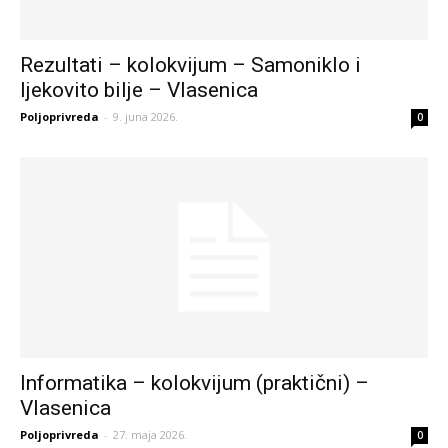
Rezultati – kolokvijum – Samoniklo i
ljekovito bilje – Vlasenica
Poljoprivreda
-
9. juna 2026.
0
Informatika – kolokvijum (praktični) –
Vlasenica
Poljoprivreda
-
27. maja 2026.
0