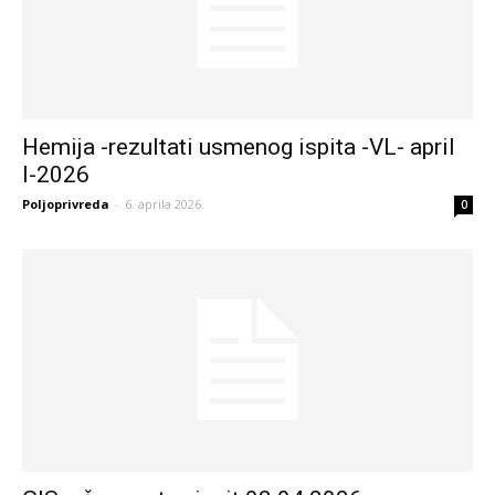
Hemija -rezultati usmenog ispita -VL- april
I-2026
Poljoprivreda
-
6. aprila 2026.
0