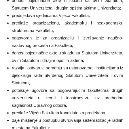
donosi pojedinačne akte u skladu sa ovim Statutom,
Statutom Univerziteta i drugim opštim aktima Univerziteta;
predsjedava sjednicama Vijeća Fakulteta;
predlaže organizacionu, akademsku i neakademsku
strukturu na Fakultetu;
odgovoran je za organizaciju i izvršavanje naučno-
nastavnog procesa na Fakultetu;
donosi pojedinačne akte u skladu sa Statutom Univerziteta,
ovim Statutom i drugim opštim aktima,
razvija i ostvaruje saradnju sa ustanovama i institucijama iz
djelokruga rada utvrđenog Statutom Univerziteta i ovim
Statutom,
potpisuje ugovore sa odgovarajućim fakultetima drugih
univerziteta u zemlji i inostranstvu, uz prethodnu
saglasnost Upravnog odbora,
predlaže Vijeću Fakulteta kandidate za prodekana,
daje mišljenje u postupku utvrđivanja sistematizacije radnih
mjesta na Fakultetu;