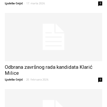
Ljubiša Cvijić
-
17. marta 2026.
0
Odbrana završnog rada kandidata Klarić
Milice
Ljubiša Cvijić
-
20. februara 2026.
0