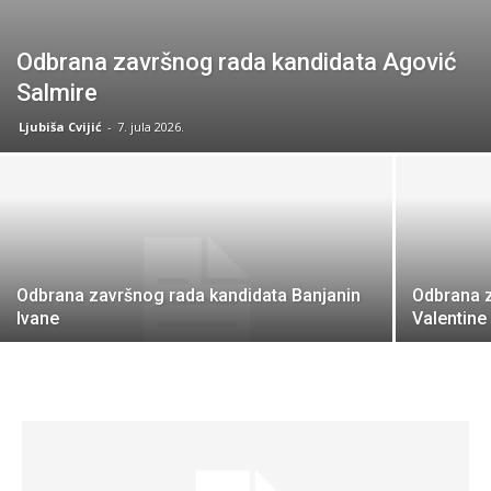
Odbrana završnog rada kandidata Agović
Salmire
Ljubiša Cvijić
-
7. jula 2026.
Odbrana završnog rada kandidata Banjanin
Odbrana z
Ivane
Valentine