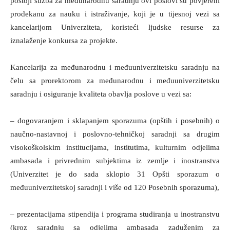
postoji sužba za međunarodnu saradnju ovi poslovi su povjereni
prodekanu za nauku i istraživanje, koji je u tijesnoj vezi sa
kancelarijom Univerziteta, koristeći ljudske resurse za
iznalaženje konkursa za projekte.
Kancelarija za međunarodnu i međuuniverzitetsku saradnju na
čelu sa prorektorom za međunarodnu i međuuniverzitetsku
saradnju i osiguranje kvaliteta obavlja poslove u vezi sa:
– dogovaranjem i sklapanjem sporazuma (opštih i posebnih) o
naučno-nastavnoj i poslovno-tehničkoj saradnji sa drugim
visokoškolskim institucijama, institutima, kulturnim odjelima
ambasada i privrednim subjektima iz zemlje i inostranstva
(Univerzitet je do sada sklopio 31 Opšti sporazum o
međuuniverzitetskoj saradnji i više od 120 Posebnih sporazuma),
– prezentacijama stipendija i programa studiranja u inostranstvu
(kroz saradnju sa odjelima ambasada zaduženim za