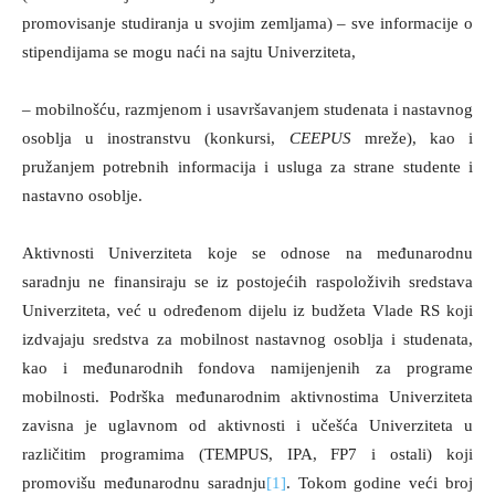
promovisanje studiranja u svojim zemljama) – sve informacije o
stipendijama se mogu naći na sajtu Univerziteta,
– mobilnošću, razmjenom i usavršavanjem studenata i nastavnog
osoblja u inostranstvu (konkursi,
CEEPUS
mreže), kao i
pružanjem potrebnih informacija i usluga za strane studente i
nastavno osoblje.
Aktivnosti Univerziteta koje se odnose na međunarodnu
saradnju ne finansiraju se iz postojećih raspoloživih sredstava
Univerziteta, već u određenom dijelu iz budžeta Vlade RS koji
izdvajaju sredstva za mobilnost nastavnog osoblja i studenata,
kao i međunarodnih fondova namijenjenih za programe
mobilnosti. Podrška međunarodnim aktivnostima Univerziteta
zavisna je uglavnom od aktivnosti i učešća Univerziteta u
različitim programima (TEMPUS, IPA, FP7 i ostali) koji
promovišu međunarodnu saradnju
[1]
. Tokom godine veći broj