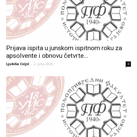
Prijava ispita u junskom ispitnom roku za
apsolvente i obnovu četvrte...
Ljubiša Cvijić
-
2. juna 2026.
0