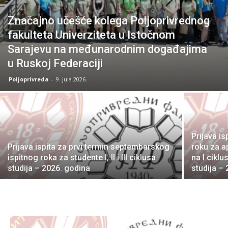
Značajno učešće kolega Poljoprivrednog
fakulteta Univerziteta u Istočnom
Sarajevu na međunarodnim događajima
u Ruskoj Federaciji
Poljoprivreda
-
9. jula 2026.
Prijava i
Prijava ispita za prvi termin septembarskog
roku za a
ispitnog roka za studente I, II i III ciklusa
na I ciklu
studija – 2026. godina
studija –