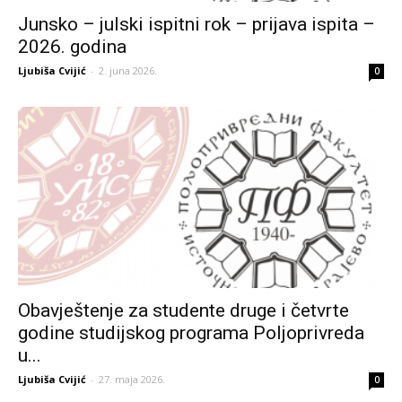
Junsko – julski ispitni rok – prijava ispita –
2026. godina
Ljubiša Cvijić
-
2. juna 2026.
0
Obavještenje za studente druge i četvrte
godine studijskog programa Poljoprivreda
u...
Ljubiša Cvijić
-
27. maja 2026.
0