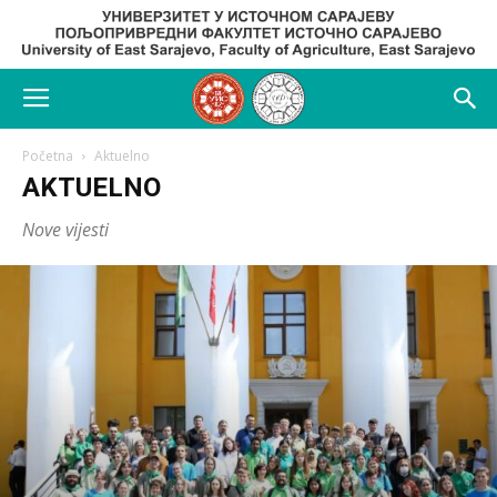
Početna
Aktuelno
AKTUELNO
Nove vijesti