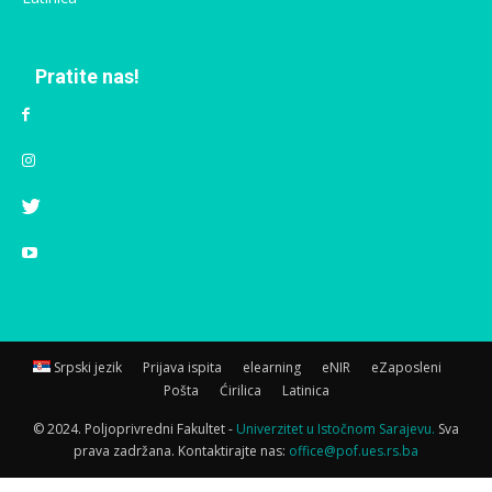
Pratite nas!
Srpski jezik
Prijava ispita
elearning
eNIR
eZaposleni
Pošta
Ćirilica
Latinica
© 2024. Poljoprivredni Fakultet -
Univerzitet u Istočnom Sarajevu.
Sva
prava zadržana. Kontaktirajte nas:
office@pof.ues.rs.ba