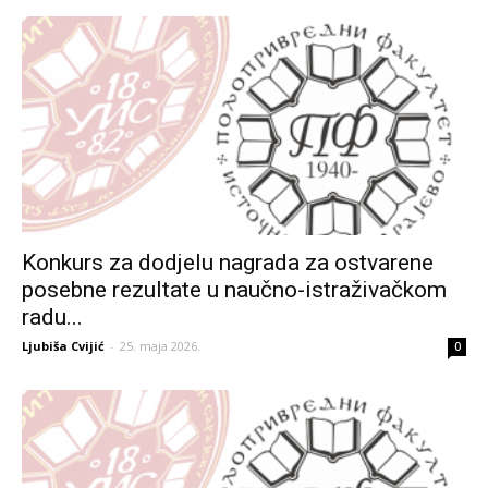
Konkurs za dodjelu nagrada za ostvarene
posebne rezultate u naučno-istraživačkom
radu...
Ljubiša Cvijić
-
25. maja 2026.
0