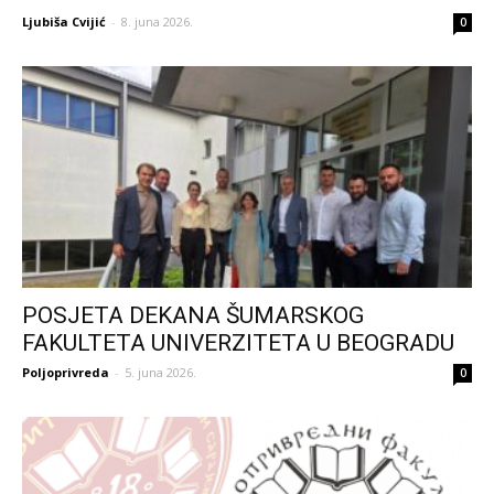
Ljubiša Cvijić
-
8. juna 2026.
0
POSJETA DEKANA ŠUMARSKOG
FAKULTETA UNIVERZITETA U BEOGRADU
Poljoprivreda
-
5. juna 2026.
0