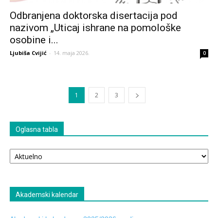
Odbranjena doktorska disertacija pod
nazivom „Uticaj ishrane na pomološke
osobine i...
Ljubiša Cvijić
-
14. maja 2026.
0
1
2
3
Oglasna tabla
Oglasna
tabla
Akademski kalendar