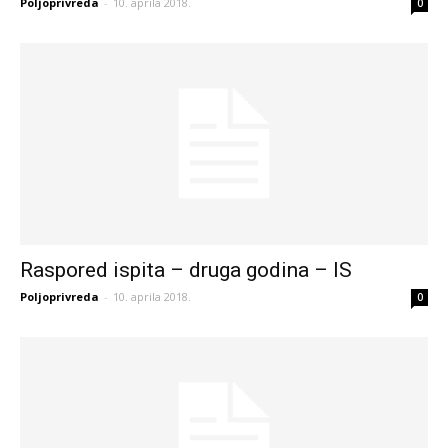
Poljoprivreda
-
10. aprila 2018.
0
Raspored ispita – druga godina – IS
Poljoprivreda
-
10. aprila 2018.
0