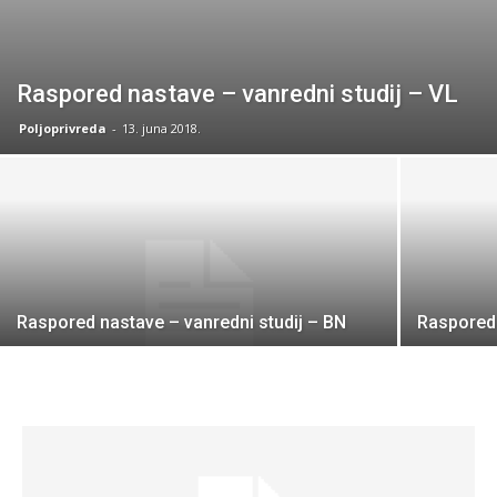
Raspored nastave – vanredni studij – VL
Poljoprivreda
-
13. juna 2018.
Raspored nastave – vanredni studij – BN
Raspored 