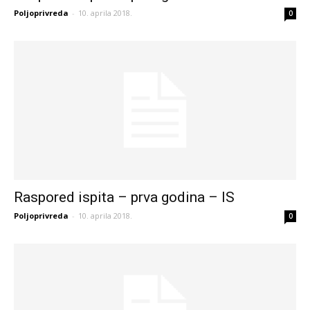
Poljoprivreda
-
10. aprila 2018.
0
Raspored ispita – prva godina – IS
Poljoprivreda
-
10. aprila 2018.
0