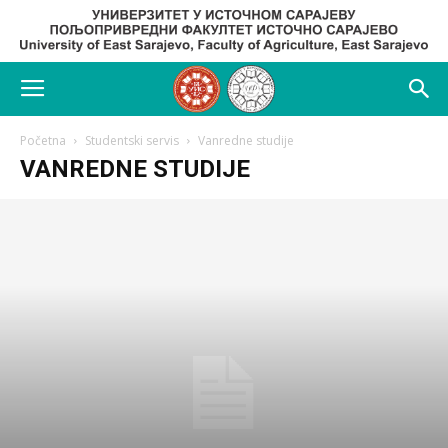
Početna
Studentski servis
Vanredne studije
VANREDNE STUDIJE