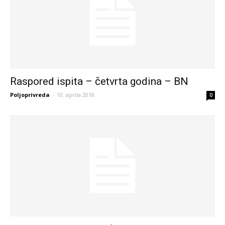
Raspored ispita – četvrta godina – BN
Poljoprivreda
-
10. aprila 2018.
0