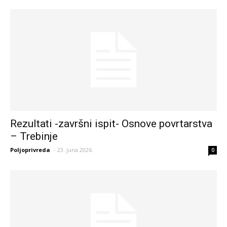
Rezultati -završni ispit- Osnove povrtarstva
– Trebinje
Poljoprivreda
-
23. juna 2026.
0