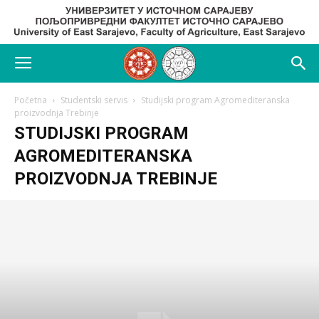
Početna
Studentski servis
Studijski program Agromediteranska
proizvodnja Trebinje
STUDIJSKI PROGRAM
AGROMEDITERANSKA
PROIZVODNJA TREBINJE