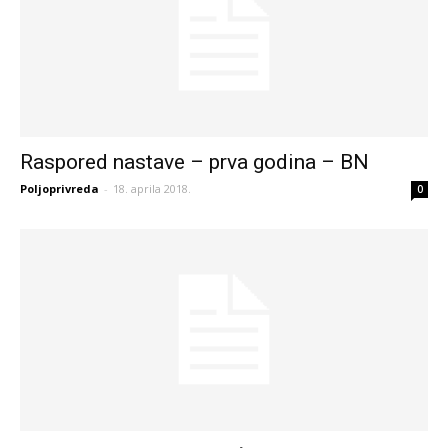
Raspored nastave – prva godina – BN
Poljoprivreda
-
18. aprila 2018.
0