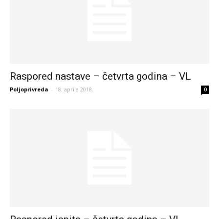
Raspored nastave – četvrta godina – VL
Poljoprivreda
-
18. aprila 2018.
0