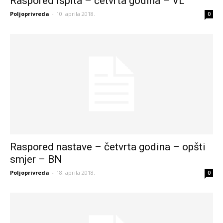
Raspored ispita – četvrta godina – VL
Poljoprivreda
-
10. aprila 2018.
0
Raspored nastave – četvrta godina – opšti
smjer – BN
Poljoprivreda
-
18. aprila 2018.
0