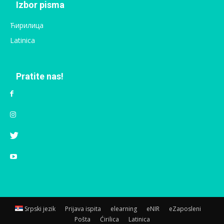
Izbor pisma
Ћирилица
Latinica
Pratite nas!
Srpski jezik
Prijava ispita
elearning
eNIR
eZaposleni
Pošta
Ćirilica
Latinica