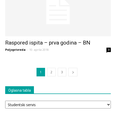
Raspored ispita – prva godina – BN
Poljoprivreda
-
10. aprila 2018.
0
1
2
3
Oglasna tabla
Oglasna
tabla