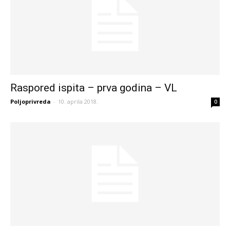
Raspored ispita – prva godina – VL
Poljoprivreda
-
10. aprila 2018.
0