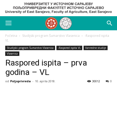
Početna
Studijski program Šumarstvo Vlasenica
-Raspored ispita
VL
Studijski program Šumarstvo Vlasenica
-Raspored ispita VL
Vanredne studije
Vlasenica
Raspored ispita – prva
godina – VL
od
Poljoprivreda
-
10. aprila 2018.
30012
0