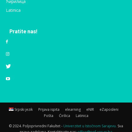
Ћирилица
Latinica
Pratite nas!
Srpski jezik
Prijava ispita
elearning
eNIR
eZaposleni
Pošta
Ćirilica
Latinica
© 2024. Poljoprivredni Fakultet -
Univerzitet u Istočnom Sarajevu.
Sva
prava zadržana. Kontaktirajte nas:
office@pof.ues.rs.ba