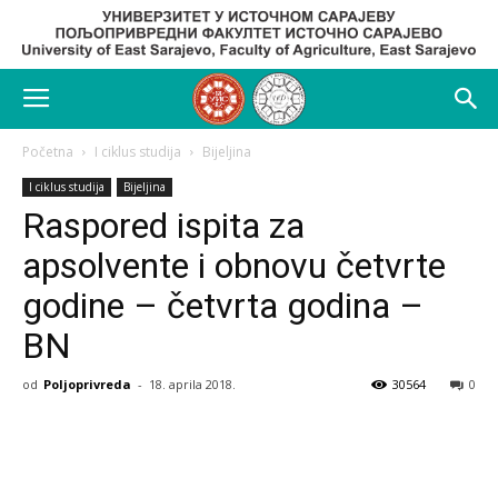
Početna
I ciklus studija
Bijeljina
I ciklus studija
Bijeljina
Raspored ispita za
apsolvente i obnovu četvrte
godine – četvrta godina –
BN
od
Poljoprivreda
-
18. aprila 2018.
30564
0