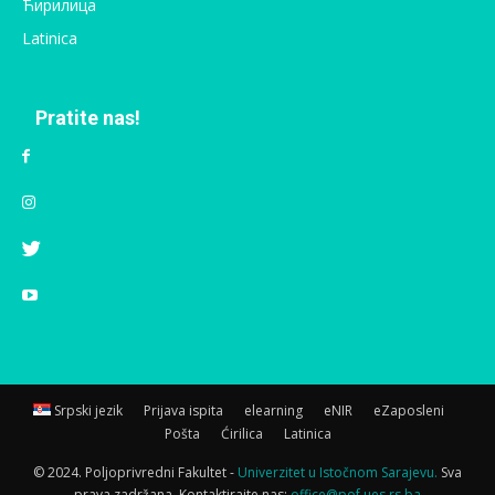
Ћирилица
Latinica
Pratite nas!
Srpski jezik
Prijava ispita
elearning
eNIR
eZaposleni
Pošta
Ćirilica
Latinica
© 2024. Poljoprivredni Fakultet -
Univerzitet u Istočnom Sarajevu.
Sva
prava zadržana. Kontaktirajte nas:
office@pof.ues.rs.ba