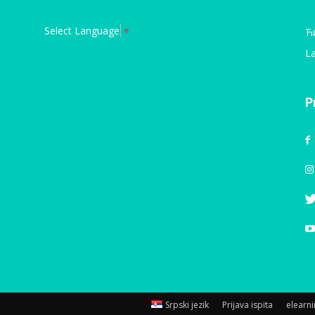
Select Language
▼
Ћ
La
P
Srpski jezik
Prijava ispita
elearn