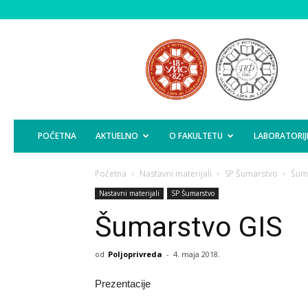
Poljoprivredni
Fakultet
Istočno
Sarajevo
POČETNA
AKTUELNO
O FAKULTETU
LABORATORIJ
Početna
Nastavni materijali
SP Šumarstvo
Šum
Nastavni materijali
SP Šumarstvo
Šumarstvo GIS
od
Poljoprivreda
-
4. maja 2018.
Prezentacije