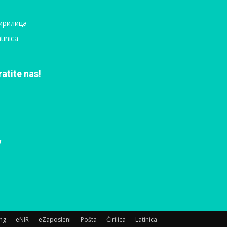
ирилица
tinica
ratite nas!
ing
eNIR
eZaposleni
Pošta
Ćirilica
Latinica