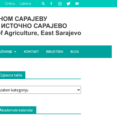
Ćirilica
Latinica
AŽIVANJE
KONTAKT
BIBLIOTEKA
BLOG
Oglasna tabla
glasna
bla
Akademski kalendar