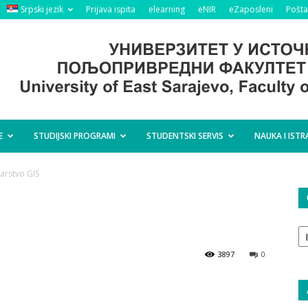
Srpski jezik
Prijava ispita
elearning
eNIR
eZaposleni
Pošta
E
STUDIJSKI PROGRAMI
STUDENTSKI SERVIS
NAUKA I ISTR
arstvo GIS
O
ta
3897
0