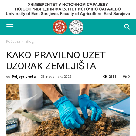
Početna
Blog
KAKO PRAVILNO UZETI
UZORAK ZEMLJIŠTA
od
Poljoprivreda
-
28. novembra 2022.
2856
0