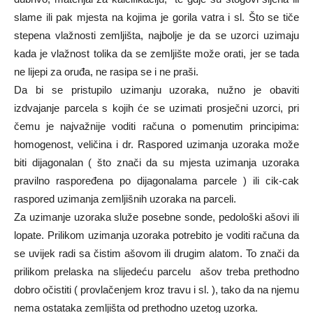
slame ili pak mjesta na kojima je gorila vatra i sl. Što se tiče
stepena vlažnosti zemljišta, najbolje je da se uzorci uzimaju
kada je vlažnost tolika da se zemljište može orati, jer se tada
ne lijepi za oruđa, ne rasipa se i ne praši.
Da bi se pristupilo uzimanju uzoraka, nužno je obaviti
izdvajanje parcela s kojih će se uzimati prosječni uzorci, pri
čemu je najvažnije voditi računa o pomenutim principima:
homogenost, veličina i dr. Raspored uzimanja uzoraka može
biti dijagonalan ( što znači da su mjesta uzimanja uzoraka
pravilno raspoređena po dijagonalama parcele ) ili cik-cak
raspored uzimanja zemljišnih uzoraka na parceli.
Za uzimanje uzoraka služe posebne sonde, pedološki ašovi ili
lopate. Prilikom uzimanja uzoraka potrebito je voditi računa da
se uvijek radi sa čistim ašovom ili drugim alatom. To znači da
prilikom prelaska na slijedeću parcelu ašov treba prethodno
dobro očistiti ( provlačenjem kroz travu i sl. ), tako da na njemu
nema ostataka zemljišta od prethodno uzetog uzorka.