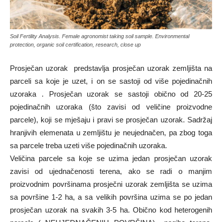
Soil Fertility Analysis. Female agronomist taking soil sample. Environmental
protection, organic soil certification, research, close up
Prosječan uzorak predstavlja prosječan uzorak zemljišta na
parceli sa koje je uzet, i on se sastoji od više pojedinačnih
uzoraka . Prosječan uzorak se sastoji obično od 20-25
pojedinačnih uzoraka (što zavisi od veličine proizvodne
parcele), koji se mješaju i pravi se prosječan uzorak. Sadržaj
hranjivih elemenata u zemljištu je neujednačen, pa zbog toga
sa parcele treba uzeti više pojedinačnih uzoraka.
Veličina parcele sa koje se uzima jedan prosječan uzorak
zavisi od ujednačenosti terena, ako se radi o manjim
proizvodnim površinama prosječni uzorak zemljišta se uzima
sa površine 1-2 ha, a sa velikih površina uzima se po jedan
prosječan uzorak na svakih 3-5 ha. Obično kod heterogenih