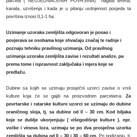
parcela ( NEUJEDNAČENIH POVRŠINA) nagiba terena,
kanala, uzvišenja i kada je u pitanju usitnjenost posjeda ta
površina iznosi 0,1-1 ha.
Uzimanje uzoraka
zemlj
išta
odgovoran je posao i
povjerava se osobama koje shva
ć
aju zna
č
aj
te radnje i
poznaju tehniku pravilnog uzimanja. Od pravilnog
uzimanja
uzoraka zemljišta
zavise i
rezultati analize, pa
prema tome i ispravnost zaklju
č
aka i mjera koje se
predlažu.
Dubine sa kojih se uzimaju prosječni uzorci zavise o vrsti
kulture koja će se gajiti na proizvodnim parcelama.
Za
povrtarske i ratarske kulture uzorci se uzimaju do dubine
oraničnog sloja, tj. sa dubine od 0 – 30 cm.
Kod biljaka
koje se dublje ukorjenjuju ( višegodišnje kulture ), npr.
voćke i vinova loza
,
uzimaju se po dva prosječna uzorka
zemljišta sa dubina od 0 – 30 i 30 – 60 cm.
Pri podizanju, tj.