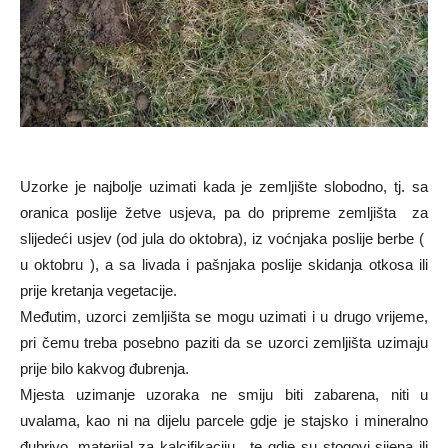
Uzorke je najbolje uzimati kada je zemljište slobodno, tj. sa
oranica poslije žetve usjeva, pa do pripreme zemljišta za
slijedeći usjev (od jula do oktobra), iz voćnjaka poslije berbe (
u oktobru ), a sa livada i pašnjaka poslije skidanja otkosa ili
prije kretanja vegetacije.
Međutim, uzorci zemljišta se mogu uzimati i u drugo vrijeme,
pri čemu treba posebno paziti da se uzorci zemljišta uzimaju
prije bilo kakvog đubrenja.
Mjesta uzimanje uzoraka ne smiju biti zabarena, niti u
uvalama, kao ni na dijelu parcele gdje je stajsko i mineralno
đubrivo, materijal za kalcifikaciju, te gdje su stogovi sijena ili