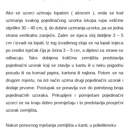
Ako se uzorci uzimaju lopatom ( ašovom ), onda se kod
uzimanja svakog pojedinačnog uzorka iskopa rupa veličine
otprilike 30 – 40 cm, tj. do dubine uzimanja uzorka, pa se jedna
strana vertikalno zasiječe. Zatim se isjeca sloj debljine 3 – 5
cm i izvadi na lopati. Iz tog izvađenog sloja se na lopati isijeca
po sredini isječak čija je širina 3 – 5 cm, a dijelovi sa strane se
odbacuju. Tako dobijena količina zemljišta predstavlja
pojedinačni uzorak koji se stavlja u kantu ili u neku pogodnu
posudu ili na komad papira, kartona ili najlona. Potom se na
drugom mjestu, na isti način uzima drugi pojedinačni uzorak i
dodaje prvome. Postupak se ponavlja sve do potrebnog broja
pojedinačnih uzoraka. Prikupljeni i pomiješani pojedinačni
uzorci se na kraju dobro promiješaju i to predstavlja prosječni
uzorak zemljišta.
Nakon ponovnog mješanja zemljišta u kanti, u polietilensku