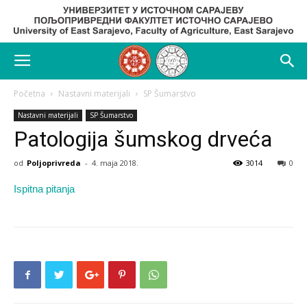
Početna
Nastavni materijali
SP Šumarstvo
Nastavni materijali
SP Šumarstvo
Patologija šumskog drveća
od
Poljoprivreda
-
4. maja 2018.
3014
0
Ispitna pitanja