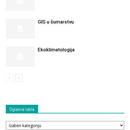
GIS u šumarstvu
Ekoklimatologija
Oglasna tabla
Oglasna
tabla