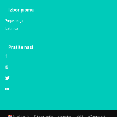
Izbor pisma
Ћирилица
Latinica
Pratite nas!
Srpski jezik
Prijava ispita
elearning
eNIR
eZaposleni