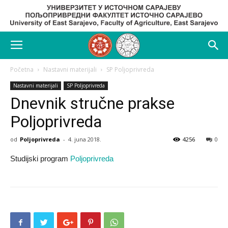
Početna
Nastavni materijali
SP Poljoprivreda
Nastavni materijali
SP Poljoprivreda
Dnevnik stručne prakse
Poljoprivreda
od
Poljoprivreda
-
4. juna 2018.
4256
0
Studijski program
Poljoprivreda