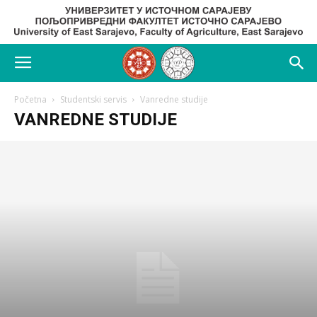
Početna
Studentski servis
Vanredne studije
VANREDNE STUDIJE