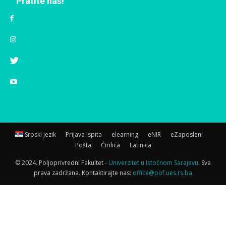
Pratite nas!
Srpski jezik
Prijava ispita
elearning
eNIR
eZaposleni
Pošta
Ćirilica
Latinica
© 2024. Poljoprivredni Fakultet -
Univerzitet u Istočnom Sarajevu.
Sva
prava zadržana. Kontaktirajte nas:
office@pof.ues.rs.ba