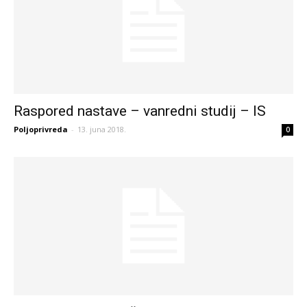
Raspored nastave – vanredni studij – IS
Poljoprivreda
-
13. juna 2018.
0