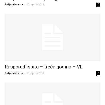
Poljoprivreda
-
10. aprila 2018.
0
Raspored ispita – treća godina – VL
Poljoprivreda
-
10. aprila 2018.
0