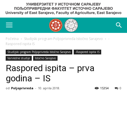
Početna
Studijski program Poljoprivreda Istočno Sarajevo
-
Raspored ispita IS
Studijski program Poljoprivreda Istočno Sarajevo
-Raspored ispita IS
Vanredne studije
Istočno Sarajevo
Raspored ispita – prva
godina – IS
od
Poljoprivreda
-
10. aprila 2018.
15354
0