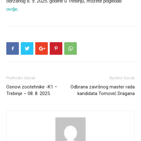
održanog 8. 9. 2025. godine u Trebinju, možete pogledati
ovdje.
Prethodni članak
Sljedeći članak
Osnovi zootehnike -K1 –
Odbrana završnog master rada
Trebinje – 08. 8. 2025.
kandidata Tomović Dragana