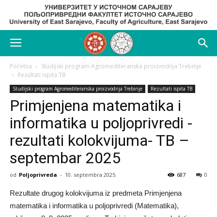
Početna
Studijski program Agromediteranska proizvodnja Trebinje
Rezultati ispita TB
Studijski program Agromediteranska proizvodnja Trebinje
Rezultati ispita TB
Primjenjena matematika i
informatika u poljoprivredi -
rezultati kolokvijuma- TB –
septembar 2025
od
Poljoprivreda
-
10. septembra 2025.
687
0
Rezultate drugog kolokvijuma iz predmeta Primjenjena
matematika i informatika u poljoprivredi (Matematika),