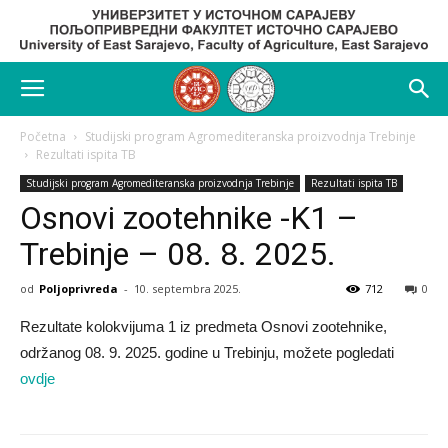
Početna
Studijski program Agromediteranska proizvodnja Trebinje
Rezultati ispita TB
Studijski program Agromediteranska proizvodnja Trebinje
Rezultati ispita TB
Osnovi zootehnike -K1 –
Trebinje – 08. 8. 2025.
od
Poljoprivreda
-
10. septembra 2025.
712
0
Rezultate kolokvijuma 1 iz predmeta Osnovi zootehnike,
održanog 08. 9. 2025. godine u Trebinju, možete pogledati
ovdje