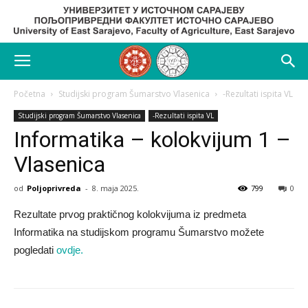
Početna
Studijski program Šumarstvo Vlasenica
-Rezultati ispita VL
Studijski program Šumarstvo Vlasenica
-Rezultati ispita VL
Informatika – kolokvijum 1 –
Vlasenica
od
Poljoprivreda
-
8. maja 2025.
799
0
Rezultate prvog praktičnog kolokvijuma iz predmeta
Informatika na studijskom programu Šumarstvo možete
pogledati
ovdje.