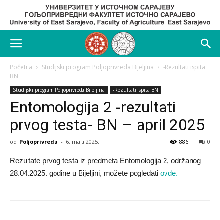
Početna
Studijski program Poljoprivreda Bijeljina
-Rezultati ispita
BN
Studijski program Poljoprivreda Bijeljina
-Rezultati ispita BN
Entomologija 2 -rezultati
prvog testa- BN – april 2025
od
Poljoprivreda
-
6. maja 2025.
886
0
Rezultate prvog testa iz predmeta Entomologija 2, održanog
28.04.2025. godine u Bijeljini, možete pogledati
ovde.