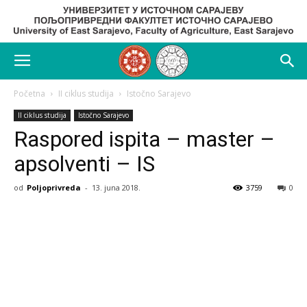
Početna
II ciklus studija
Istočno Sarajevo
II ciklus studija
Istočno Sarajevo
Raspored ispita – master –
apsolventi – IS
od
Poljoprivreda
-
13. juna 2018.
3759
0