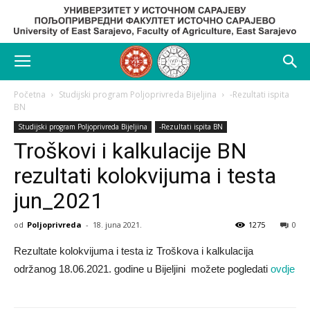
Početna
Studijski program Poljoprivreda Bijeljina
-Rezultati ispita
BN
Studijski program Poljoprivreda Bijeljina
-Rezultati ispita BN
Troškovi i kalkulacije BN
rezultati kolokvijuma i testa
jun_2021
od
Poljoprivreda
-
18. juna 2021.
1275
0
Rezultate kolokvijuma i testa iz Troškova i kalkulacija
održanog 18.06.2021. godine u Bijeljini možete pogledati
ovdje