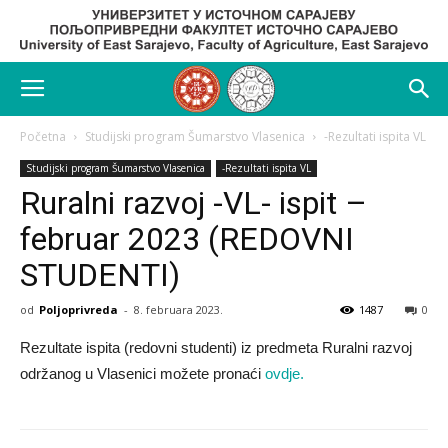
Početna
Studijski program Šumarstvo Vlasenica
-Rezultati ispita VL
Studijski program Šumarstvo Vlasenica
-Rezultati ispita VL
Ruralni razvoj -VL- ispit –
februar 2023 (REDOVNI
STUDENTI)
od
Poljoprivreda
-
8. februara 2023.
1487
0
Rezultate ispita (redovni studenti) iz predmeta Ruralni razvoj
održanog u Vlasenici možete pronaći
ovdje.