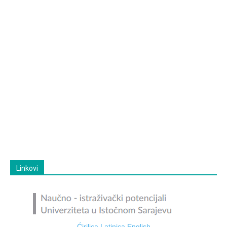
Linkovi
Ćirilica
Latinica
English