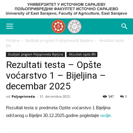
Početna
Studijski program Poljoprivreda Bijeljina
-Rezultati ispita
BN
Studijski program Poljoprivreda Bijeljina
-Rezultati ispita BN
Rezultati testa – Opšte
voćarstvo 1 – Bijeljina –
decembar 2025
od
Poljoprivreda
-
31. decembra 2025.
547
0
Rezultati testa iz predmeta Opšte voćarstvo 1 Bijeljina
održanog u Bijeljini 30.12.2025.godine pogledajte
ovdje.