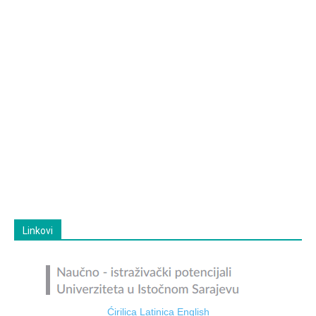
Linkovi
Ćirilica
Latinica
English