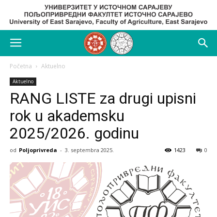
Početna
Aktuelno
Aktuelno
RANG LISTE za drugi upisni
rok u akademsku
2025/2026. godinu
od
Poljoprivreda
-
3. septembra 2025.
1423
0