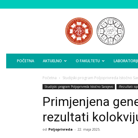
Poljoprivredni
Fakultet
Istočno
Sarajevo
POČETNA
AKTUELNO
O FAKULTETU
LABORATORIJ
Početna
Studijski program Poljoprivreda Istočno Sa
Studijski program Poljoprivreda Istočno Sarajevo
-Rezultati isp
Primjenjena gene
rezultati kolokvi
od
Poljoprivreda
-
22. maja 2025.