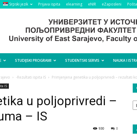
Srpski jezik
Prijava ispita
elearning
eNIR
eZaposleni
Pošta
E
STUDIJSKI PROGRAMI
STUDENTSKI SERVIS
NAUKA I ISTR
rajevo
-Rezultati ispita IS
Primjenjena genetika u poljoprivredi – rezultati k
ita IS
tika u poljoprivredi –
O
ta
juma – IS
930
0