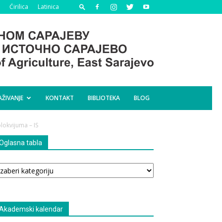
Ćirilica
Latinica
AŽIVANJE
KONTAKT
BIBLIOTEKA
BLOG
olokvijuma – IS
Oglasna tabla
glasna
bla
Akademski kalendar