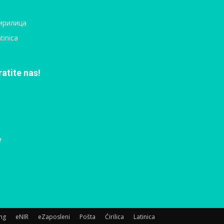
ирилица
tinica
ratite nas!
ing
eNIR
eZaposleni
Pošta
Ćirilica
Latinica