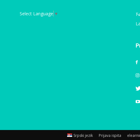
Select Language
▼
Ћ
La
P
Srpski jezik
Prijava ispita
elearn