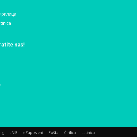
ирилица
tinica
ratite nas!
ing
eNIR
eZaposleni
Pošta
Ćirilica
Latinica