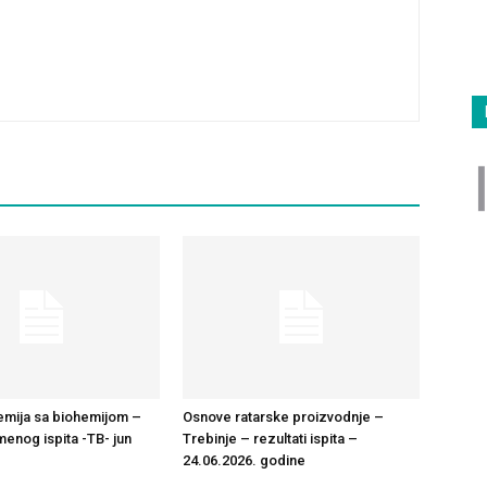
emija sa biohemijom –
Osnove ratarske proizvodnje –
menog ispita -TB- jun
Trebinje – rezultati ispita –
24.06.2026. godine