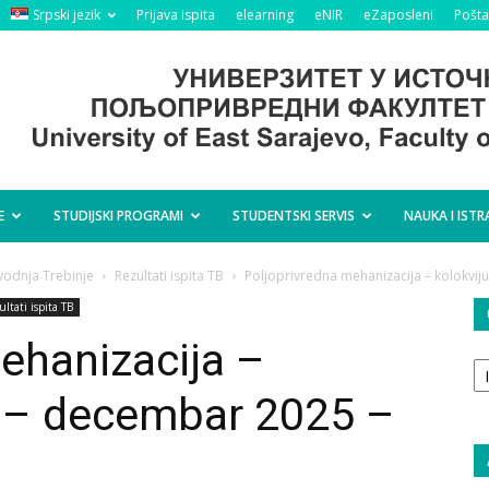
Srpski jezik
Prijava ispita
elearning
eNIR
eZaposleni
Pošta
E
STUDIJSKI PROGRAMI
STUDENTSKI SERVIS
NAUKA I ISTR
vodnja Trebinje
Rezultati ispita TB
Poljoprivredna mehanizacija – kolokvij
ltati ispita TB
ehanizacija –
O
ta
t – decembar 2025 –