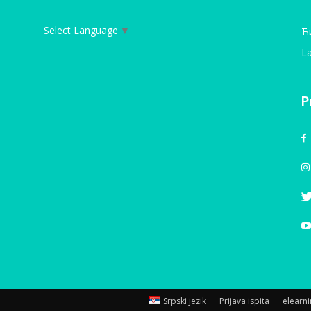
Select Language
▼
Ћ
La
P
Srpski jezik
Prijava ispita
elearn