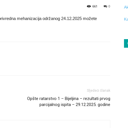
661
0
Ak
joprivredna mehanizacija održanog 24.12.2025 možete
Ka
Sljedeći članak
Opšte ratarstvo 1 – Bijeljina – rezultati prvog
parcijalnog ispita – 29.12.2025. godine