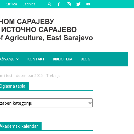
Ćirilica
Latinica
AŽIVANJE
KONTAKT
BIBLIOTEKA
BLOG
um i test – decembar 2025 – Trebinje
Oglasna tabla
glasna
bla
Akademski kalendar