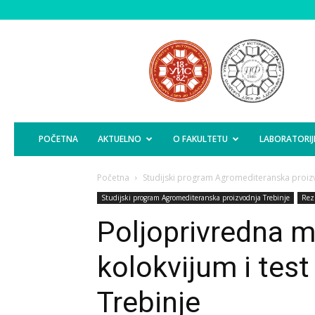
Poljoprivredni
Fakultet
Istočno
Sarajevo
POČETNA
AKTUELNO
O FAKULTETU
LABORATORIJ
Početna
Studijski program Agromediteranska proiz
Studijski program Agromediteranska proizvodnja Trebinje
Rezu
Poljoprivredna m
kolokvijum i tes
Trebinje