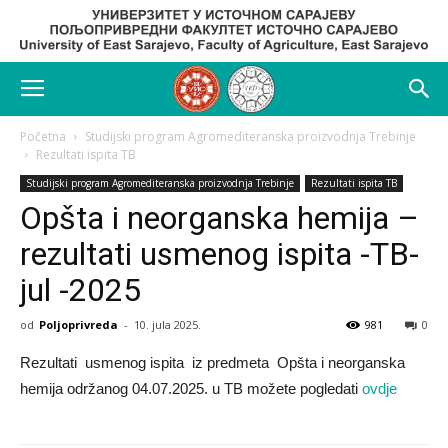
Početna
Studijski program Agromediteranska proizvodnja Trebinje
Rezultati ispita TB
Studijski program Agromediteranska proizvodnja Trebinje
Rezultati ispita TB
Opšta i neorganska hemija –
rezultati usmenog ispita -TB-
jul -2025
od
Poljoprivreda
-
10. jula 2025.
981
0
Rezultati usmenog ispita iz predmeta Opšta i neorganska
hemija održanog 04.07.2025. u TB možete pogledati
ovdje