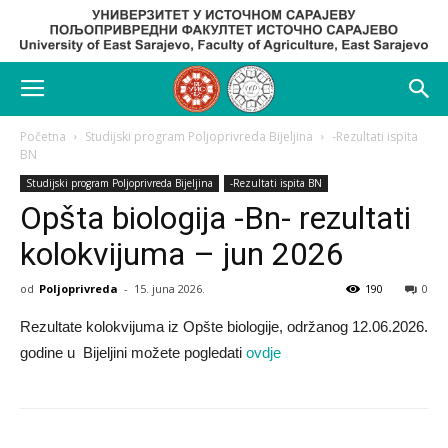
Početna
Studijski program Poljoprivreda Bijeljina
-Rezultati ispita
BN
Studijski program Poljoprivreda Bijeljina
-Rezultati ispita BN
Opšta biologija -Bn- rezultati
kolokvijuma – jun 2026
od
Poljoprivreda
-
15. juna 2026.
190
0
Rezultate kolokvijuma iz Opšte biologije, održanog 12.06.2026.
godine u Bijeljini možete pogledati
ovdje