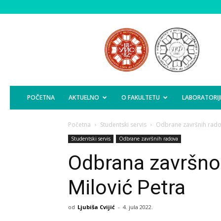
Poljoprivredni
Fakultet
Istočno
Sarajevo
POČETNA
AKTUELNO
O FAKULTETU
LABORATORIJ
Početna
Studentski servis
Odbrane završnih rad
Studentski servis
Odbrane završnih radova
Odbrana završno
Milović Petra
od
Ljubiša Cvijić
-
4. jula 2022.