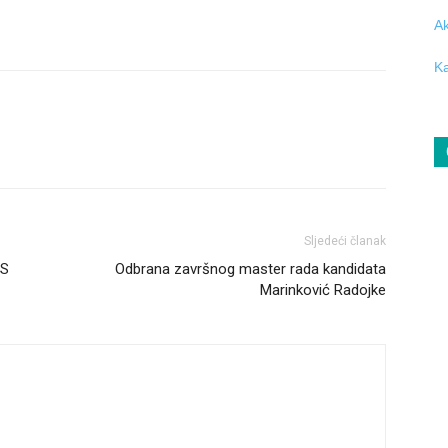
Ak
Ka
Sljedeći članak
IS
Odbrana završnog master rada kandidata
Marinković Radojke