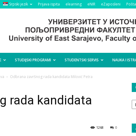
Srpski jezik
Prijava ispita
elearning
eNIR
eZaposleni
Pošta
E
STUDIJSKI PROGRAMI
STUDENTSKI SERVIS
NAUKA I ISTR
ova
Odbrana završnog rada kandidata Milović Petra
g rada kandidata
O
ta
1268
0