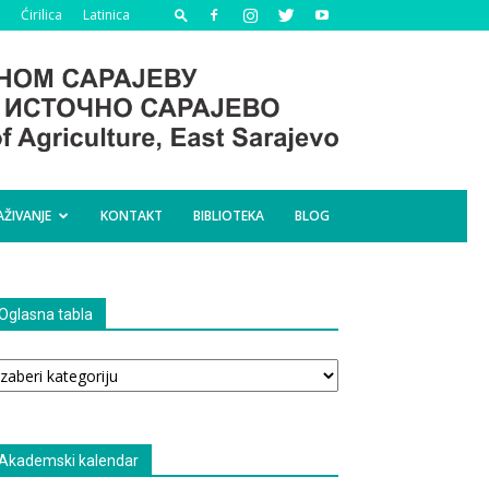
Ćirilica
Latinica
AŽIVANJE
KONTAKT
BIBLIOTEKA
BLOG
Oglasna tabla
glasna
bla
Akademski kalendar