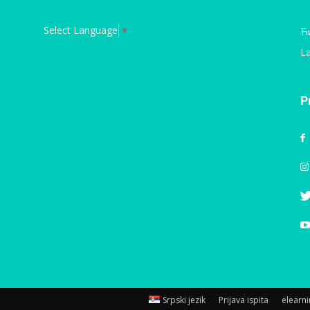
Select Language
▼
Ћ
La
P
Srpski jezik
Prijava ispita
elearn