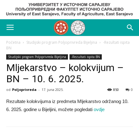
Početna
Studijski program Poljoprivreda Bijeljina
-Rezultati ispita
BN
Studijski program Poljoprivreda Bijeljina
-Rezultati ispita BN
Mljekarstvo – kolokvijum –
BN – 10. 6. 2025.
od
Poljoprivreda
-
17. juna 2025.
850
0
Rezultate kolokvijuma iz predmeta Mljekarstvo održanog 10.
6. 2025. godine u Bijeljini, možete pogledati
ovdje