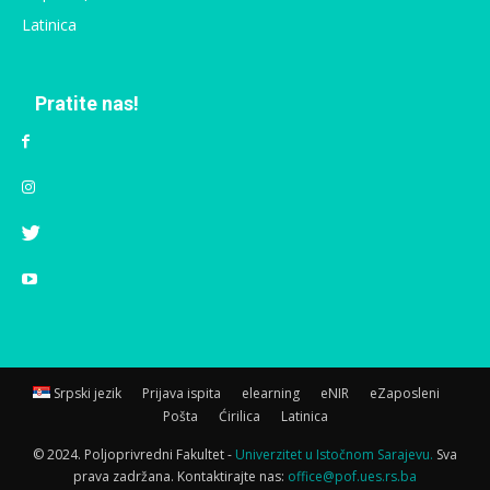
Latinica
Pratite nas!
Srpski jezik
Prijava ispita
elearning
eNIR
eZaposleni
Pošta
Ćirilica
Latinica
© 2024. Poljoprivredni Fakultet -
Univerzitet u Istočnom Sarajevu.
Sva
prava zadržana. Kontaktirajte nas:
office@pof.ues.rs.ba