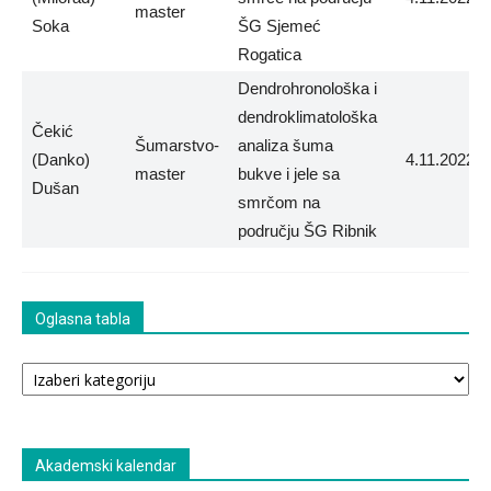
master
Soka
ŠG Sjemeć
Rogatica
Dendrohronološka i
dendroklimatološka
Čekić
Šumarstvo-
analiza šuma
(Danko)
4.11.2022.
master
bukve i jele sa
Dušan
smrčom na
području ŠG Ribnik
Oglasna tabla
Oglasna
tabla
Akademski kalendar