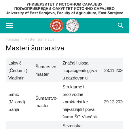
Početna
Masteri šumarstva
Masteri šumarstva
Lalović
Značaj i uloga
Šumarstvo-
(Čedomir)
fitopatogenih gljiva
23.11.2020.
master
Vladimir
u gazdovanju
Strukturne i
Simić
proizvodne
Šumarstvo-
(Milorad)
karakteristike
29.12.2020.
master
Sanja
najvažnijih tipova
šuma ŠG Visočnik
Sezonska