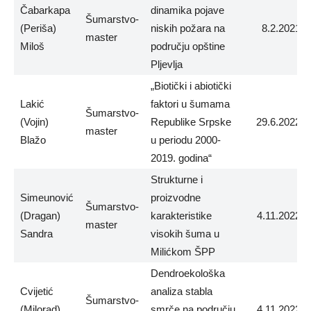
Čabarkapa
dinamika pojave
Šumarstvo-
(Periša)
niskih požara na
8.2.2021.
master
Miloš
području opštine
Pljevlja
„Biotički i abiotički
Lakić
faktori u šumama
Šumarstvo-
(Vojin)
Republike Srpske
29.6.2022.
master
Blažo
u periodu 2000-
2019. godina“
Strukturne i
Simeunović
proizvodne
Šumarstvo-
(Dragan)
karakteristike
4.11.2022.
master
Sandra
visokih šuma u
Milićkom ŠPP
Dendroekološka
Cvijetić
analiza stabla
Šumarstvo-
(Milorad)
smrče na području
4.11.2022.