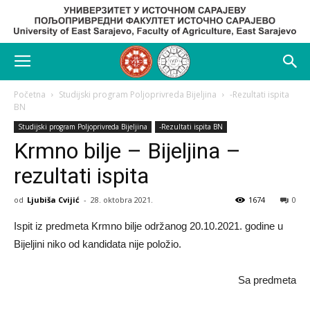
Početna
Studijski program Poljoprivreda Bijeljina
-Rezultati ispita
BN
Studijski program Poljoprivreda Bijeljina
-Rezultati ispita BN
Krmno bilje – Bijeljina –
rezultati ispita
od
Ljubiša Cvijić
-
28. oktobra 2021.
1674
0
Ispit iz predmeta Krmno bilje održanog 20.10.2021. godine u
Bijeljini niko od kandidata nije položio.
Sa predmeta